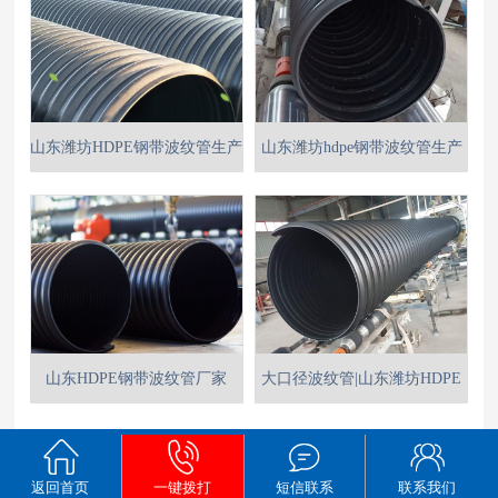
山东潍坊HDPE钢带波纹管生产
山东潍坊hdpe钢带波纹管生产
厂家
厂家
山东HDPE钢带波纹管厂家
大口径波纹管|山东潍坊HDPE
钢带波纹管|钢带增强波纹管
共 14 条记录 第 1 页/共 2 页
1
2
下一页
返回首页
一键拨打
短信联系
联系我们