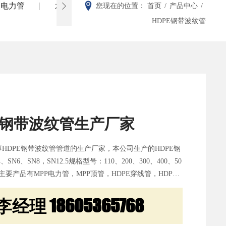
C电力管
水泥管
PVC给排水管
七孔梅花
您现在的位置：
首页
/
产品中心
/

HDPE钢带波纹管
E钢带波纹管生产厂家
HDPE钢带波纹管管道的生产厂家，本公司生产的HDPE钢
6、SN8，SN12.5规格型号：110、200、300、400、50
。公司主要产品有MPP电力管，MPP顶管，HDPE穿线管，HDPE
PE双壁波纹管，HDPE钢带增强波纹管，七孔梅花管，玻璃
理 18605365768